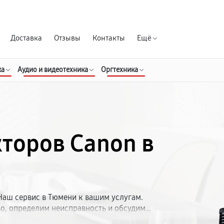
Гарантия д
Доставка
Отзывы
Контакты
Ещё
ка
Аудио и видеотехника
Оргтехника
торов Canon в
Наш сервис в Тюмени к вашим услугам.
о, определим неисправность и обсудим
 проекторов Кэнон. Срок — от 1 до 5 дней.