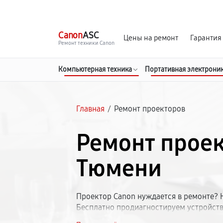
г. Тюмень
Ежедневно, с 10:00 до 20:00
Canon
ASC
Цены на ремонт
Гарантия
Ремонт техники Canon
Компьютерная техника
Портативная электрони
Главная
/
Ремонт проекторов
Ремонт проек
Тюмени
Проектор Canon нуждается в ремонте? 
Бесплатно продиагностируем устройств
стоимость. Работаем со всеми моделями