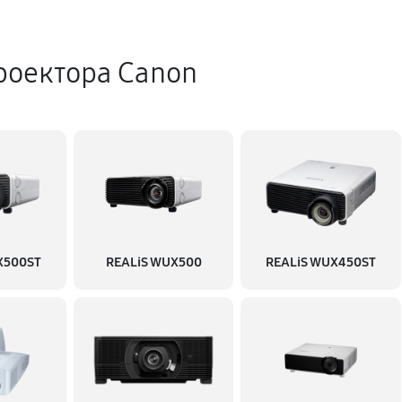
630 руб
роектора Canon
920 руб
1140 руб
1730 руб
X500ST
REALiS WUX500
REALiS WUX450ST
1510 руб
1610 руб
1500 руб