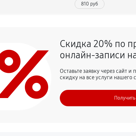
810 руб
1900 руб
0%
Скидка 20% по п
1380 руб
онлайн-записи на
1270 руб
Оставьте заявку через сайт и
скидку на все услуги нашего 
1040 руб
Получить
2190 руб
860 руб