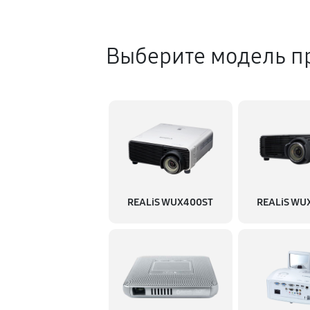
Ремонт кнопок управления
Выберите модель п
Замена поляризатора
Чистка от пыли
Замена процессора
REALiS WUX400ST
REALiS WU
Ремонт блока управления
Замена блока питания
Замена матрицы