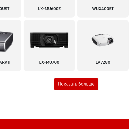
0UST
LX-MU600Z
WUX400ST
690 руб
1840 руб
1060 руб
RK II
LX-MU700
LV 7280
920 руб
сстановление)
1380 руб
1150 руб