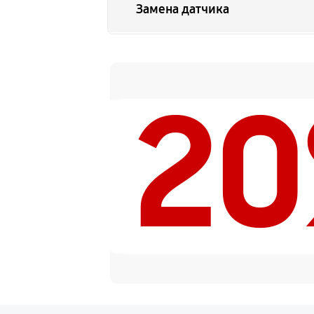
Замена датчика
Замена дисплея
2
Замена HDMI разъема
Ремонт матрицы
Замена DMD-чипа
Ремонт после перегрева
Замена лампы на светодиод