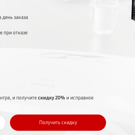
ентр расположен в удобной точке города.
 день заказа
е при отказе
т
нтре, и получите
скидку 20%
и исправное