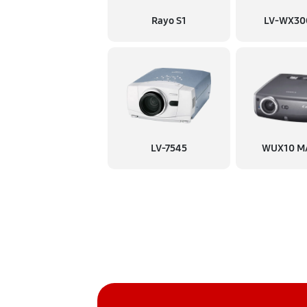
Rayo S1
LV-WX30
Прошивка
Замена материнской платы
Ремонт системы охлаждения
LV-7545
WUX10 MA
Ремонт материнской платы
Ремонт платы управления (во
Замена матричного блока